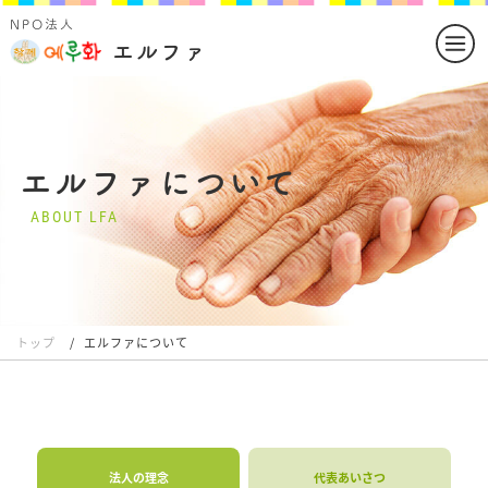
NPO法人
ホーム
HOME
エルファ
エルファについて
ABOUT
サービス概要
SERVICE
エルファについて
よくある質問
FAQ
ABOUT LFA
フォトギャラリー
PHOTO GALLERY
お問い合わせ
CONTACT
トップ
エルファについて
法人の理念
代表あいさつ